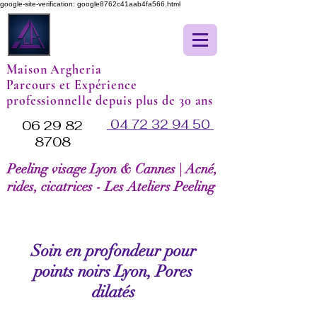
google-site-verification: google8762c41aab4fa566.html
Maison Argheria
Parcours et Expérience
professionnelle depuis plus de 30 ans
04 72 32 94 50
06 29 82
8708
Peeling visage Lyon & Cannes | Acné,
rides, cicatrices - Les Ateliers Peeling
Soin en profondeur pour
points noirs Lyon, Pores
dilatés